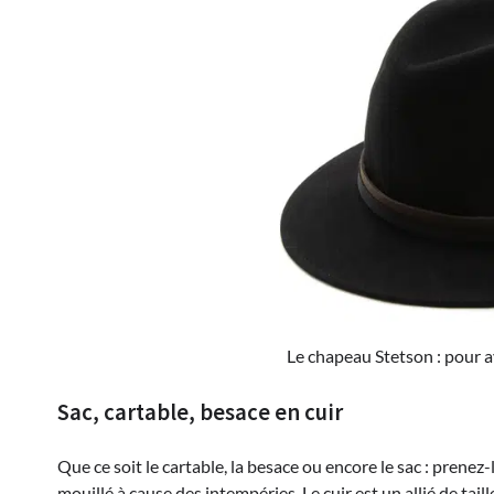
Le chapeau Stetson : pour a
Sac, cartable, besace en cuir
Que ce soit le cartable, la besace ou encore le sac : prenez-
mouillé à cause des intempéries. Le cuir est un allié de tail