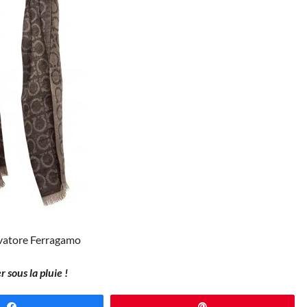
vatore Ferragamo
 sous la pluie !
Partagez
Épingle