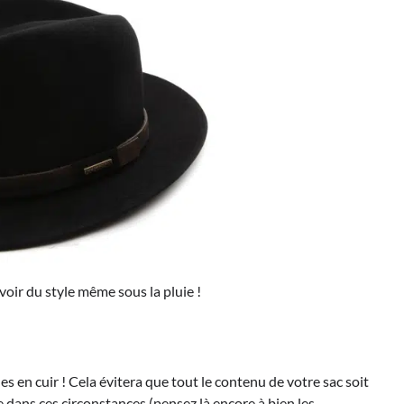
voir du style même sous la pluie !
les en cuir ! Cela évitera que tout le contenu de votre sac soit
le dans ces circonstances (pensez là encore à bien les